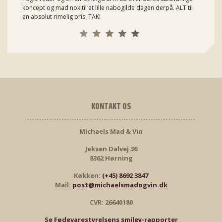
koncept og mad nok til et lille nabogilde dagen derpå. ALT til
en absolut rimelig pris. TAK!
KONTAKT OS
Michaels Mad & Vin
Jeksen Dalvej 36
8362 Hørning
Køkken:
(+45) 8692 3847
Mail:
post@michaelsmadogvin.dk
CVR: 26640180
Se Fødevarestyrelsens smiley-rapporter