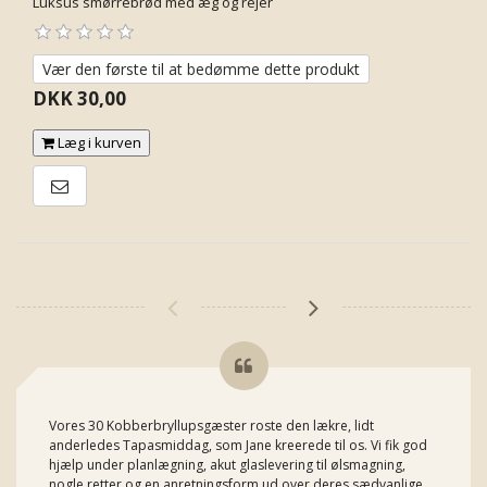
Luksus smørrebrød med æg og rejer
Vær den første til at bedømme dette produkt
DKK 30,00
Læg i kurven
E-mail til en ven
Vores 30 Kobberbryllupsgæster roste den lækre, lidt
anderledes Tapasmiddag, som Jane kreerede til os. Vi fik god
hjælp under planlægning, akut glaslevering til ølsmagning,
nogle retter og en anretningsform ud over deres sædvanlige