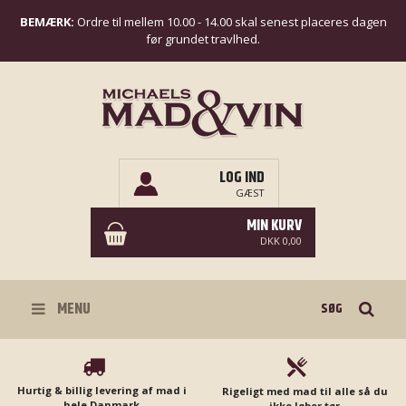
BEMÆRK:
Ordre til mellem 10.00 - 14.00 skal senest placeres dagen
før grundet travlhed.
LOG IND
GÆST
MIN KURV
DKK 0,00
Søg
MENU
Hurtig & billig levering af mad i
Rigeligt med mad til alle så du
hele Danmark
ikke løber tør