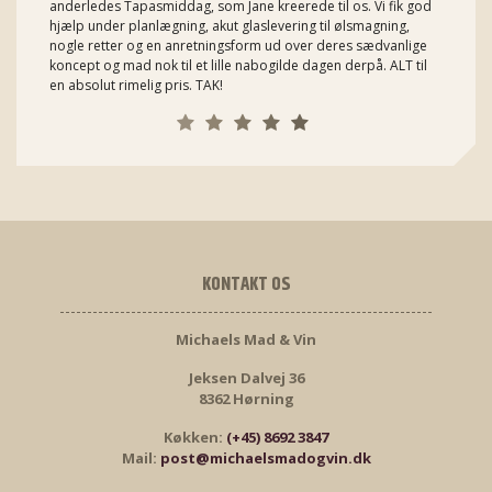
anderledes Tapasmiddag, som Jane kreerede til os. Vi fik god
hjælp under planlægning, akut glaslevering til ølsmagning,
nogle retter og en anretningsform ud over deres sædvanlige
koncept og mad nok til et lille nabogilde dagen derpå. ALT til
en absolut rimelig pris. TAK!
KONTAKT OS
Michaels Mad & Vin
Jeksen Dalvej 36
8362 Hørning
Køkken:
(+45) 8692 3847
Mail:
post@michaelsmadogvin.dk