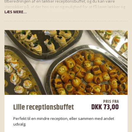
tilberedningen af en lækker receptionsbuffet, og du kan være
stensikker på, at der hos os er rig mulighed for at få lavet lækker og
LÆS MERE...
velsmagende mad til den kommende reception.
PRIS FRA
DKK 73,00
Lille receptionsbuffet
Perfekt til en mindre reception, eller sammen med andet
udvalg.