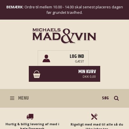
BEMÆRK:
Ordre til mellem 10.00 - 14.00 skal senest placeres dagen
før grundet travlhed.
LOG IND
GÆST
MIN KURV
DKK 0,00
Søg
MENU
Hurtig & billig levering af mad i
Rigeligt med mad til alle så du
hele Danmark
ikke løber tør