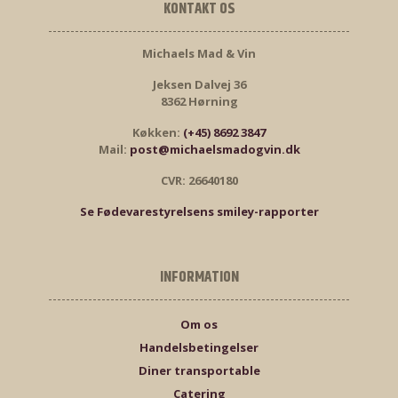
KONTAKT OS
Michaels Mad & Vin
Jeksen Dalvej 36
8362 Hørning
Køkken:
(+45) 8692 3847
Mail:
post@michaelsmadogvin.dk
CVR: 26640180
Se Fødevarestyrelsens smiley-rapporter
INFORMATION
Om os
Handelsbetingelser
Diner transportable
Catering