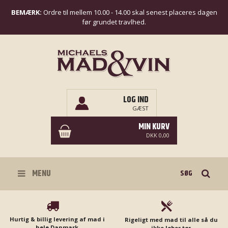
BEMÆRK:
Ordre til mellem 10.00 - 14.00 skal senest placeres dagen
før grundet travlhed.
LOG IND
GÆST
MIN KURV
DKK 0,00
Søg
MENU
Hurtig & billig levering af mad i
Rigeligt med mad til alle så du
hele Danmark
ikke løber tør