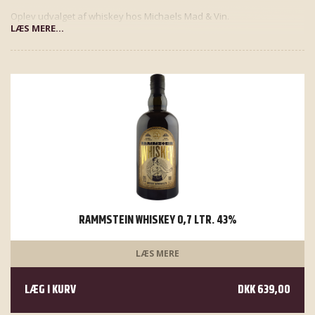
Oplev udvalget af whiskey hos Michaels Mad & Vin.
LÆS MERE...
RAMMSTEIN WHISKEY 0,7 LTR. 43%
LÆS MERE
LÆG I KURV
DKK 639,00