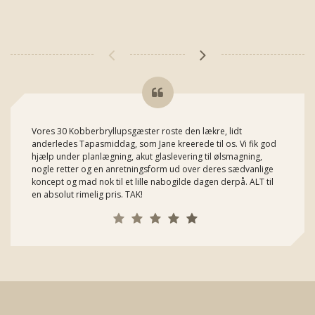
Vores 30 Kobberbryllupsgæster roste den lækre, lidt
anderledes Tapasmiddag, som Jane kreerede til os. Vi fik god
hjælp under planlægning, akut glaslevering til ølsmagning,
nogle retter og en anretningsform ud over deres sædvanlige
koncept og mad nok til et lille nabogilde dagen derpå. ALT til
en absolut rimelig pris. TAK!