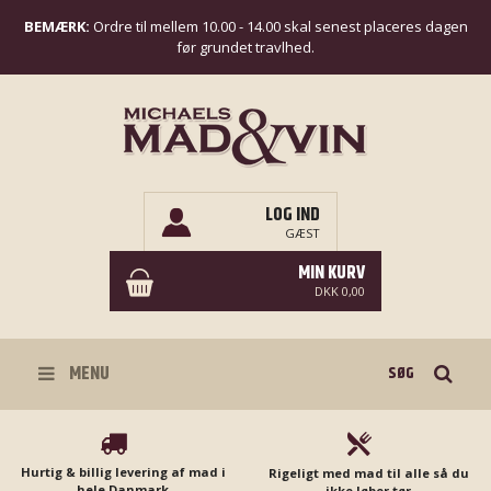
BEMÆRK:
Ordre til mellem 10.00 - 14.00 skal senest placeres dagen
før grundet travlhed.
LOG IND
GÆST
MIN KURV
DKK 0,00
Søg
MENU
Hurtig & billig levering af mad i
Rigeligt med mad til alle så du
hele Danmark
ikke løber tør