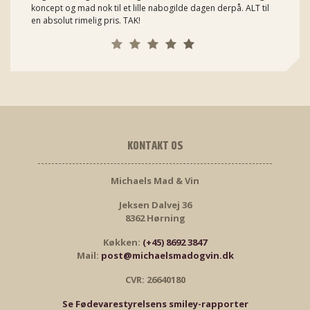
koncept og mad nok til et lille nabogilde dagen derpå. ALT til
en absolut rimelig pris. TAK!
KONTAKT OS
Michaels Mad & Vin
Jeksen Dalvej 36
8362 Hørning
Køkken:
(+45) 8692 3847
Mail:
post@michaelsmadogvin.dk
CVR: 26640180
Se Fødevarestyrelsens smiley-rapporter