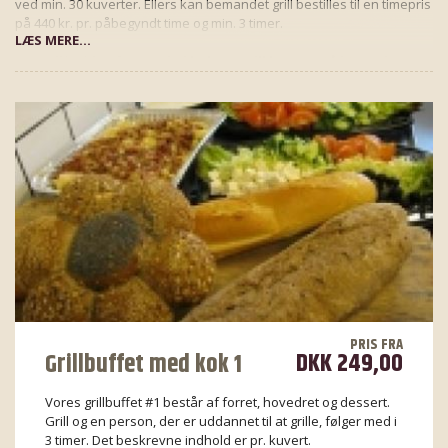
ved min. 30 kuverter. Ellers kan bemandet grill bestilles til en timepris
på 440 kr. pr. påbegyndt time og min. 3 timer.
LÆS MERE...
NB: I tilfælde af regn skal kok og grill kunne stå i tørvejr
under pavillon, halvtag e.l.
PRIS FRA
DKK 249,00
Grillbuffet med kok 1
Vores grillbuffet #1 består af forret, hovedret og dessert.
Grill og en person, der er uddannet til at grille, følger med i
3 timer. Det beskrevne indhold er pr. kuvert.