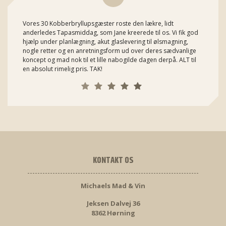
Vores 30 Kobberbryllupsgæster roste den lækre, lidt
anderledes Tapasmiddag, som Jane kreerede til os. Vi fik god
hjælp under planlægning, akut glaslevering til ølsmagning,
nogle retter og en anretningsform ud over deres sædvanlige
koncept og mad nok til et lille nabogilde dagen derpå. ALT til
en absolut rimelig pris. TAK!
KONTAKT OS
Michaels Mad & Vin
Jeksen Dalvej 36
8362 Hørning