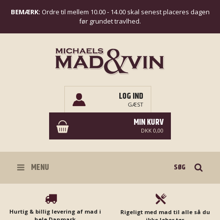
BEMÆRK:
Ordre til mellem 10.00 - 14.00 skal senest placeres dagen
før grundet travlhed.
LOG IND
GÆST
MIN KURV
DKK 0,00
Søg
MENU
Hurtig & billig levering af mad i
Rigeligt med mad til alle så du
hele Danmark
ikke løber tør