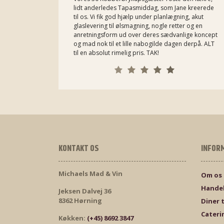
lidt anderledes Tapasmiddag, som Jane kreerede
til os. Vi fik god hjælp under planlægning, akut
glaslevering til ølsmagning, nogle retter og en
anretningsform ud over deres sædvanlige koncept
og mad nok til et lille nabogilde dagen derpå. ALT
til en absolut rimelig pris. TAK!
KONTAKT OS
INFOR
Michaels Mad & Vin
Om os
Handel
Jeksen Dalvej 36
8362 Hørning
Diner 
Cateri
Køkken:
(+45) 8692 3847