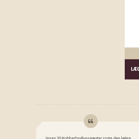
LÆG
Vores 30 Kobberbryllupsgæster roste den lækre,