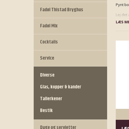
Pynt bo
Fadøl Thistad Bryghus
Lej det
LÆS ME
Fadøl Mix
Cocktails
Service
Diverse
Glas, kopper & kander
Tallerkener
Bestik
Duge og servietter