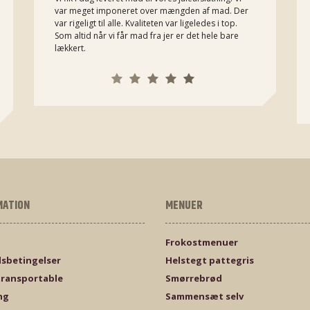
var meget imponeret over mængden af mad. Der
var rigeligt til alle. Kvaliteten var ligeledes i top.
Som altid når vi får mad fra jer er det hele bare
lækkert.
MATION
MENUER
Frokostmenuer
sbetingelser
Helstegt pattegris
transportable
Smørrebrød
ng
Sammensæt selv