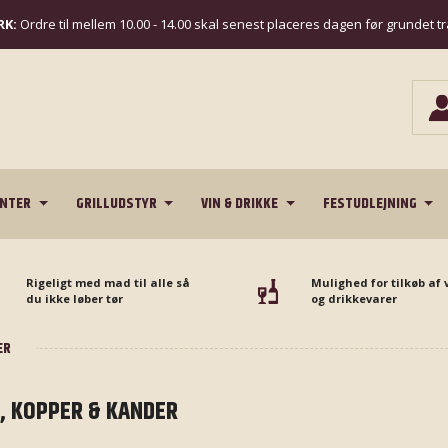
K:
Ordre til mellem 10.00 - 14.00 skal senest placeres dagen før grundet t
ENTER
GRILLUDSTYR
VIN & DRIKKE
FESTUDLEJNING
Rigeligt med mad til alle så
Mulighed for tilkøb af 
du ikke løber tør
og drikkevarer
ER
, KOPPER & KANDER