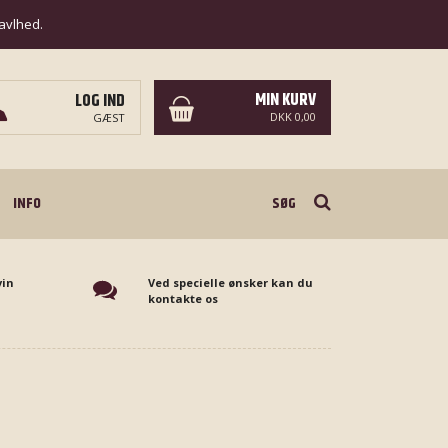
ravlhed.
MIN KURV
LOG IND
DKK 0,00
GÆST
Søg
INFO
vin
Ved specielle ønsker kan du
kontakte os