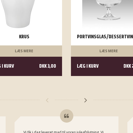
KRUS
PORTVINSGLAS/DESSERTVI
LÆS MERE
LÆS MERE
 I KURV
DKK 3,00
LÆG I KURV
DKK 
Vi fik i dag leveret mad til vores juleafslutning. Vi