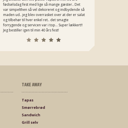
fødselsdag fest med lige så mange gæster.. Det
Michaels m
var simpelthen så vel dekoreret og indbydende så
bestiller h
maden ud.. jeg blev overrasket over at der er salat
og tilbehør til hver enkel ret.. det smagte
forrygende og servicen var i top... Super lækkert!!
Jeg bestiller igen til min 40 års fest!
TAKE AWAY
Tapas
Smørrebrød
Sandwich
Grill selv