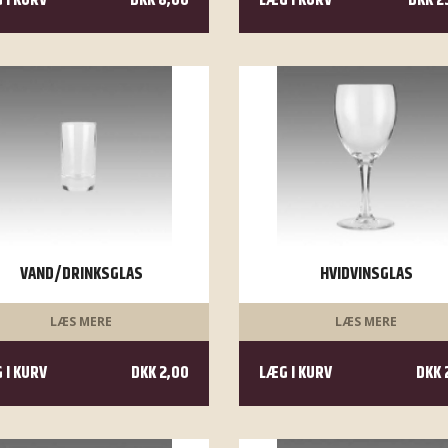
 I KURV
DKK 8,00
LÆG I KURV
DKK 2
VAND/DRINKSGLAS
HVIDVINSGLAS
LÆS MERE
LÆS MERE
 I KURV
DKK 2,00
LÆG I KURV
DKK 