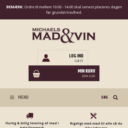
BEMÆRK:
Ordre til mellem 10.00 - 14.00 skal senest placeres dagen
før grundet travlhed.
LOG IND
GÆST
MIN KURV
DKK 0,00
Søg
MENU
Hurtig & billig levering af mad i
Rigeligt med mad til alle så du
hele Danmark
ikke løber tør