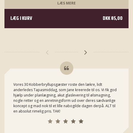
LÆS MERE
LÆG I KURV
DKK 85,00
Vores 30 Kobberbryllupsgæster roste den lækre, lidt
anderledes Tapasmiddag, som Jane kreerede til os. Vi fik god
hjælp under planlægning, akut glaslevering til ølsmagning,
nogle retter og en anretningsform ud over deres sædvanlige
koncept og mad nok til et lille nabogilde dagen derpå. ALT til
en absolut rimelig pris. TAK!