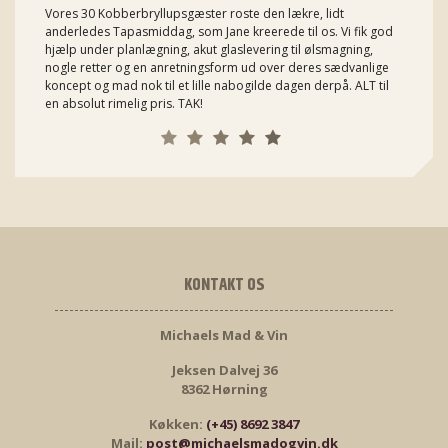
Vores 30 Kobberbryllupsgæster roste den lækre, lidt
anderledes Tapasmiddag, som Jane kreerede til os. Vi fik god
hjælp under planlægning, akut glaslevering til ølsmagning,
nogle retter og en anretningsform ud over deres sædvanlige
koncept og mad nok til et lille nabogilde dagen derpå. ALT til
en absolut rimelig pris. TAK!
KONTAKT OS
Michaels Mad & Vin
Jeksen Dalvej 36
8362 Hørning
Køkken:
(+45) 8692 3847
Mail:
post@michaelsmadogvin.dk