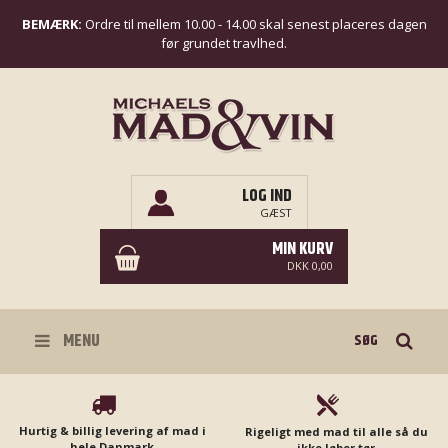
BEMÆRK:
Ordre til mellem 10.00 - 14.00 skal senest placeres dagen
før grundet travlhed.
LOG IND
GÆST
MIN KURV
DKK 0,00
Søg
MENU
Hurtig & billig levering af mad i
Rigeligt med mad til alle så du
hele Danmark
ikke løber tør