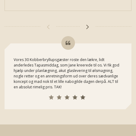
Vores 30 Kobberbryllupsgæster roste den lækre, lidt
anderledes Tapasmiddag, som Jane kreerede til os. Vi fik god
hjælp under planlægning, akut glaslevering til ølsmagning,
nogle retter og en anretningsform ud over deres sædvanlige
koncept og mad nok til et lille nabogilde dagen derpå. ALT til
en absolut rimelig pris. TAK!