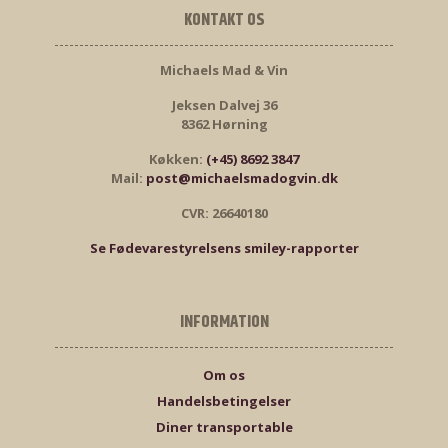
KONTAKT OS
Michaels Mad & Vin
Jeksen Dalvej 36
8362 Hørning
Køkken:
(+45) 8692 3847
Mail:
post@michaelsmadogvin.dk
CVR: 26640180
Se Fødevarestyrelsens smiley-rapporter
INFORMATION
Om os
Handelsbetingelser
Diner transportable