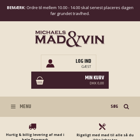
BEMÆRK:
Ordre til mellem 10.00 - 14.00 skal senest placeres dagen
før grundet travlhed.
LOG IND
GÆST
MIN KURV
DKK 0,00
Søg
MENU
Hurtig & billig levering af mad i
Rigeligt med mad til alle så du
hele Danmark
ikke løber tør