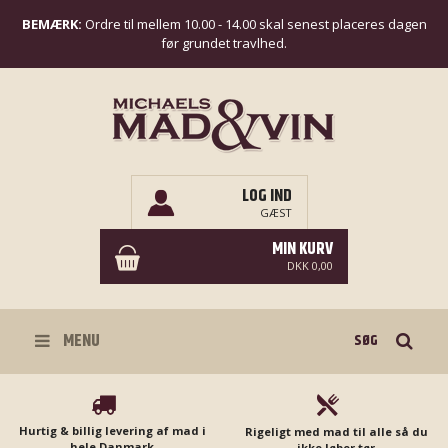
BEMÆRK:
Ordre til mellem 10.00 - 14.00 skal senest placeres dagen
før grundet travlhed.
LOG IND
GÆST
MIN KURV
DKK 0,00
Søg
MENU
Hurtig & billig levering af mad i
Rigeligt med mad til alle så du
hele Danmark
ikke løber tør