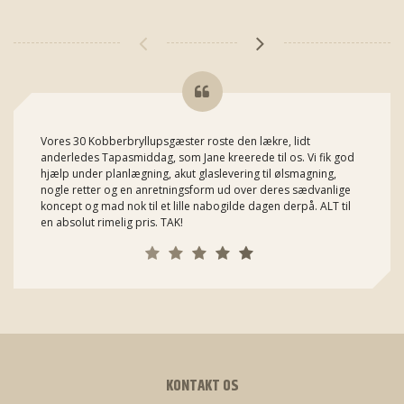
Vores 30 Kobberbryllupsgæster roste den lækre, lidt
anderledes Tapasmiddag, som Jane kreerede til os. Vi fik god
hjælp under planlægning, akut glaslevering til ølsmagning,
nogle retter og en anretningsform ud over deres sædvanlige
koncept og mad nok til et lille nabogilde dagen derpå. ALT til
en absolut rimelig pris. TAK!
KONTAKT OS