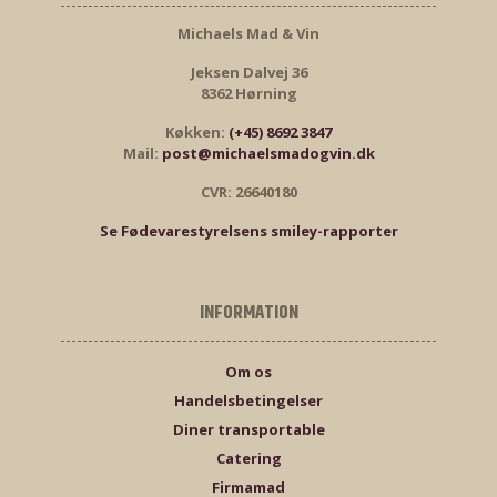
Michaels Mad & Vin
Jeksen Dalvej 36
8362 Hørning
Køkken:
(+45) 8692 3847
Mail:
post@michaelsmadogvin.dk
CVR: 26640180
Se Fødevarestyrelsens smiley-rapporter
INFORMATION
Om os
Handelsbetingelser
Diner transportable
Catering
Firmamad