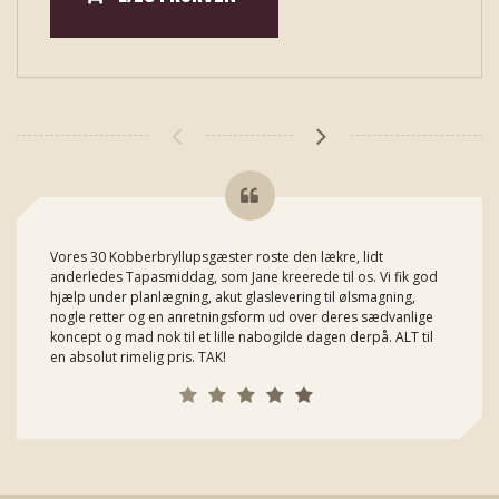
Vores 30 Kobberbryllupsgæster roste den lækre, lidt
anderledes Tapasmiddag, som Jane kreerede til os. Vi fik god
hjælp under planlægning, akut glaslevering til ølsmagning,
nogle retter og en anretningsform ud over deres sædvanlige
koncept og mad nok til et lille nabogilde dagen derpå. ALT til
en absolut rimelig pris. TAK!