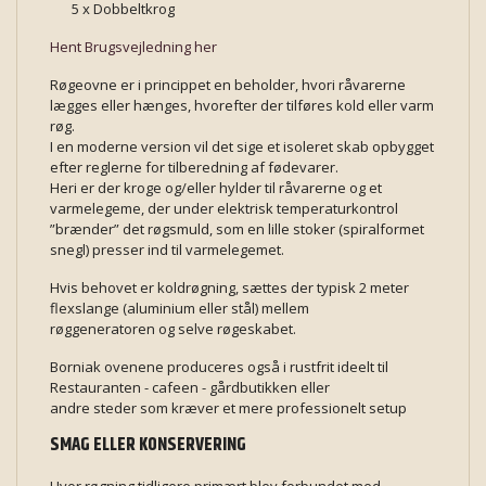
5 x Dobbeltkrog
Hent Brugsvejledning her
Røgeovne er i princippet en beholder, hvori råvarerne
lægges eller hænges, hvorefter der tilføres kold eller varm
røg.
I en moderne version vil det sige et isoleret skab opbygget
efter reglerne for tilberedning af fødevarer.
Heri er der kroge og/eller hylder til råvarerne og et
varmelegeme, der under elektrisk temperaturkontrol
”brænder” det røgsmuld, som en lille stoker (spiralformet
snegl) presser ind til varmelegemet.
Hvis behovet er koldrøgning, sættes der typisk 2 meter
flexslange (aluminium eller stål) mellem
røggeneratoren og selve røgeskabet.
Borniak ovenene produceres også i rustfrit ideelt til
Restauranten - cafeen - gårdbutikken eller
andre steder som kræver et mere professionelt setup
SMAG ELLER KONSERVERING