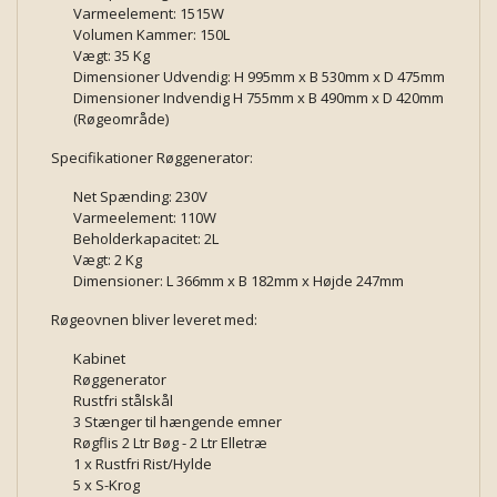
Varmeelement: 1515W
Volumen Kammer: 150L
Vægt: 35 Kg
Dimensioner Udvendig: H 995mm x B 530mm x D 475mm
Dimensioner Indvendig H 755mm x B 490mm x D 420mm
(Røgeområde)
Specifikationer Røggenerator:
Net Spænding: 230V
Varmeelement: 110W
Beholderkapacitet: 2L
Vægt: 2 Kg
Dimensioner: L 366mm x B 182mm x Højde 247mm
Røgeovnen bliver leveret med:
Kabinet
Røggenerator
Rustfri stålskål
3 Stænger til hængende emner
Røgflis 2 Ltr Bøg - 2 Ltr Elletræ
1 x Rustfri Rist/Hylde
5 x S-Krog