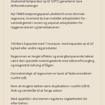
(maksimal temperatur op til 120°C) garanterer lave
driftsomkostninger.
Nyt TIMER-betjeningspanel udviklet til vores Borniak-
røgeovne, hvormed du kan indstille arbejdstiden for -
varmelegemet i ovnen og separat arbejdstiden for
røggeneratoren og tørreblæseren.
150 liters kapacitet med 7 niveauer, med kapacitet op til 20
kg kød eller andre røg produkter.
Røgeovnen er meget effektiv og energibesparende takket
være den specielle isoleringsteknik med silikoneforsegling
og magnetisk lukning af lågen.
Det indvendige af røgeovnen er lavet af fødevaresikkert
rustfrit stål.
Nem at rengøre takket være drypbakken i rustfrit stål til
fedt og vandskåle til at fange asken.
Med spjældet i skorstenen reguleres røgtætheden let
efter behov.