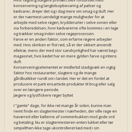
Hvor røgning tidligere primært blev forbundet med
konservering og langtidsopbevaring af pølser og
kødvarer, drejer det sig i dag mere om smag og duft. Her
er der nærmest uendeligt mange muligheder for at
arbejde med selve røgen, krydderurter i selve ovnen eller
via forberedelsen, hvor kødvarerne ofte kommes i en lage
og trækker smag inden selve røgeprocessen.
Farve er en anden faktor, som erfarne røgere arbejder
med. Hvis skinken er flot rød, så er der sikkert anvendt
elletræ, mens der med stor sandsynlighed har været bøg i
magasinet, hvis kødet har en mere gylden farve og intens
duft.
Konserveringselementet er imidlertid stadigvæk en vigtig
faktor hos restauranter, slagtere og de mange
gårdbutikker rundt om i landet. Her er det en fordel at
producere et parti ensartede produkter til brug eller salg
over en længere periode.
Jægere og lystfiskere røger byttet
I ”gamle” dage, for ikke ret mange år siden, kunne man
nemt finde en slagtermester i nærheden, der ville røge en
havørred eller køllerne af sommerbukken mod gode ord
og betaling. Nu er slagtermesteren enten lukket eller tør
simpelthen ikke tage ukontrolleret kød med i sin