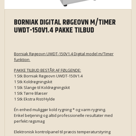
BORNIAK DIGITAL RØGEOVN M/TIMER
UWDT-150V1.4 PAKKE TILBUD
Borniak Røgeovn UWDT-150V1.4 Digital model m/Timer
funktion
PAKKE TILBUD BESTÅR AF FØLGENDE:
1 Stk Borniak Røgeovn UWDT-150V1.4
1 Stk Koldrøgningskit
1 Stk Slange til Koldrøgningskit
1 Stk Tørre Blæser
1 Stk Ekstra Rist/Hylde
Én enhed muliggør kold rygning * og varm rygning.
Enkel betjening og altid professionelle resultater med
perfekt røgsmag
Elektronisk kontrolpanel til præcis temperaturstyring