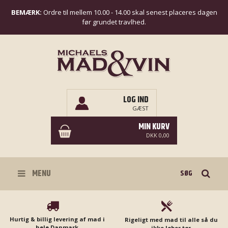
BEMÆRK:
Ordre til mellem 10.00 - 14.00 skal senest placeres dagen
før grundet travlhed.
LOG IND
GÆST
MIN KURV
DKK 0,00
Søg
MENU
Hurtig & billig levering af mad i
Rigeligt med mad til alle så du
hele Danmark
ikke løber tør