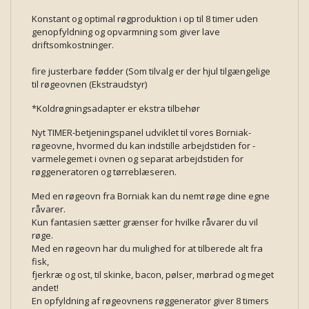
Konstant og optimal røgproduktion i op til 8 timer uden
genopfyldning og opvarmning som giver lave
driftsomkostninger.
fire justerbare fødder (Som tilvalg er der hjul tilgængelige
til røgeovnen (Ekstraudstyr)
*Koldrøgningsadapter er ekstra tilbehør
Nyt TIMER-betjeningspanel udviklet til vores Borniak-
røgeovne, hvormed du kan indstille arbejdstiden for -
varmelegemet i ovnen og separat arbejdstiden for
røggeneratoren og tørreblæseren.
Med en røgeovn fra Borniak kan du nemt røge dine egne
råvarer.
Kun fantasien sætter grænser for hvilke råvarer du vil
røge.
Med en røgeovn har du mulighed for at tilberede alt fra
fisk,
fjerkræ og ost, til skinke, bacon, pølser, mørbrad og meget
andet!
En opfyldning af røgeovnens røggenerator giver 8 timers