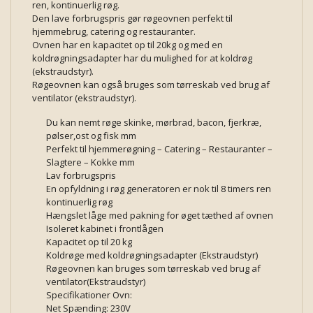
ren, kontinuerlig røg.
Den lave forbrugspris gør røgeovnen perfekt til
hjemmebrug, catering og restauranter.
Ovnen har en kapacitet op til 20kg og med en
koldrøgningsadapter har du mulighed for at koldrøg
(ekstraudstyr).
Røgeovnen kan også bruges som tørreskab ved brug af
ventilator (ekstraudstyr).
Du kan nemt røge skinke, mørbrad, bacon, fjerkræ,
pølser,ost og fisk mm
Perfekt til hjemmerøgning – Catering – Restauranter –
Slagtere – Kokke mm
Lav forbrugspris
En opfyldning i røg generatoren er nok til 8 timers ren
kontinuerlig røg
Hængslet låge med pakning for øget tæthed af ovnen
Isoleret kabinet i frontlågen
Kapacitet op til 20 kg
Koldrøge med koldrøgningsadapter (Ekstraudstyr)
Røgeovnen kan bruges som tørreskab ved brug af
ventilator(Ekstraudstyr)
Specifikationer Ovn:
Net Spænding: 230V