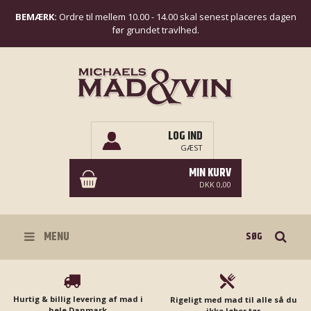
BEMÆRK:
Ordre til mellem 10.00 - 14.00 skal senest placeres dagen
før grundet travlhed.
LOG IND
GÆST
MIN KURV
DKK 0,00
Søg
MENU
Hurtig & billig levering af mad i
Rigeligt med mad til alle så du
hele Danmark
ikke løber tør