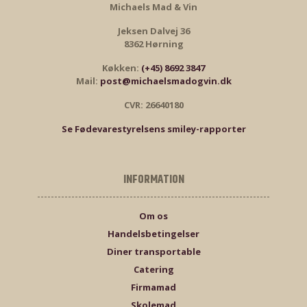
Michaels Mad & Vin
Jeksen Dalvej 36
8362 Hørning
Køkken:
(+45) 8692 3847
Mail:
post@michaelsmadogvin.dk
CVR: 26640180
Se Fødevarestyrelsens smiley-rapporter
INFORMATION
Om os
Handelsbetingelser
Diner transportable
Catering
Firmamad
Skolemad