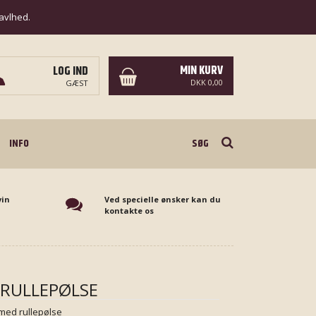
ravlhed.
MIN KURV
LOG IND
DKK 0,00
GÆST
Søg
INFO
vin
Ved specielle ønsker kan du
kontakte os
RULLEPØLSE
med rullepølse