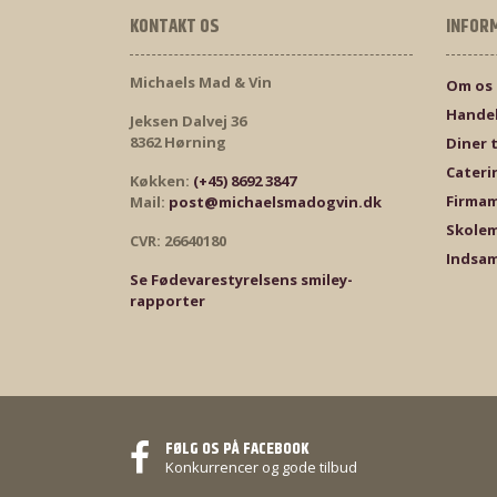
KONTAKT OS
INFOR
Michaels Mad & Vin
Om os
Handel
Jeksen Dalvej 36
8362 Hørning
Diner 
Cateri
Køkken:
(+45) 8692 3847
Firma
Mail:
post@michaelsmadogvin.dk
Skole
CVR: 26640180
Indsam
Se Fødevarestyrelsens smiley-
rapporter
FØLG OS PÅ FACEBOOK
Konkurrencer og gode tilbud