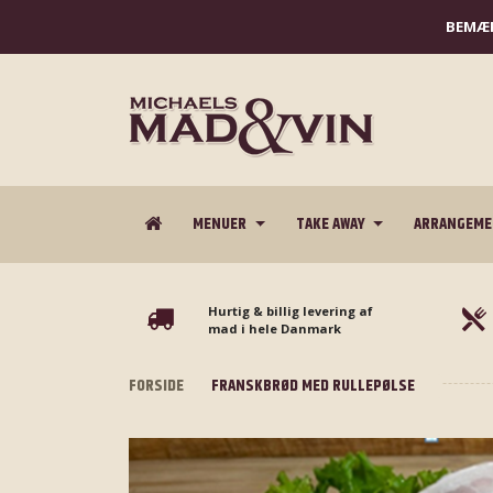
BEMÆR
MENUER
TAKE AWAY
ARRANGEM
Hurtig & billig levering af
mad i hele Danmark
FORSIDE
FRANSKBRØD MED RULLEPØLSE