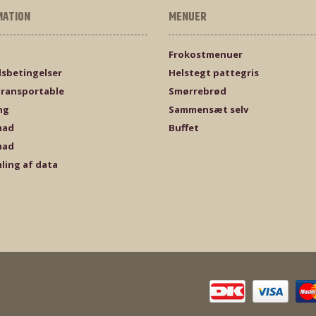
MATION
MENUER
Frokostmenuer
sbetingelser
Helstegt pattegris
transportable
Smørrebrød
ng
Sammensæt selv
mad
Buffet
mad
ling af data