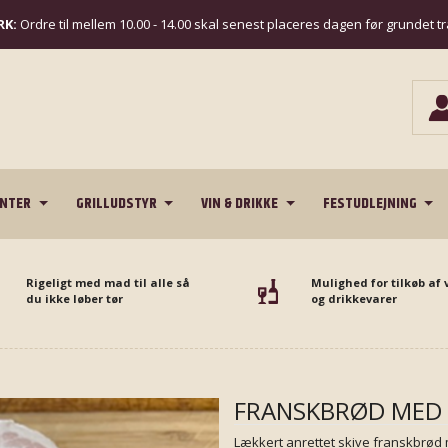
K:
Ordre til mellem 10.00 - 14.00 skal senest placeres dagen før grundet t
ENTER
GRILLUDSTYR
VIN & DRIKKE
FESTUDLEJNING
Rigeligt med mad til alle så
Mulighed for tilkøb af 
du ikke løber tør
og drikkevarer
FRANSKBRØD MED 
Lækkert anrettet skive franskbrød 