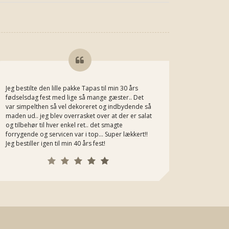
Jeg bestilte den lille pakke Tapas til min 30 års
Jeg kan he
fødselsdag fest med lige så mange gæster.. Det
Michaels m
var simpelthen så vel dekoreret og indbydende så
bestiller h
maden ud.. jeg blev overrasket over at der er salat
og tilbehør til hver enkel ret.. det smagte
forrygende og servicen var i top... Super lækkert!!
Jeg bestiller igen til min 40 års fest!