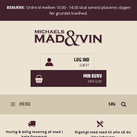
BEMÆRK:
Ordre til mellem 10.00 - 14.00 skal senest placeres dagen
før grundet travlhed.
LOG IND
GÆST
MIN KURV
DKK 0,00
Søg
MENU
Hurtig & billig levering af mad i
Rigeligt med mad til alle så du
hele Danmark
ikke løber tør