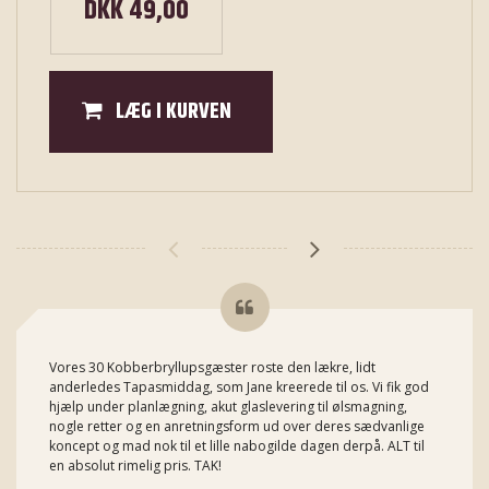
DKK 49,00
LÆG I KURVEN
Vores 30 Kobberbryllupsgæster roste den lækre, lidt
anderledes Tapasmiddag, som Jane kreerede til os. Vi fik god
hjælp under planlægning, akut glaslevering til ølsmagning,
nogle retter og en anretningsform ud over deres sædvanlige
koncept og mad nok til et lille nabogilde dagen derpå. ALT til
en absolut rimelig pris. TAK!