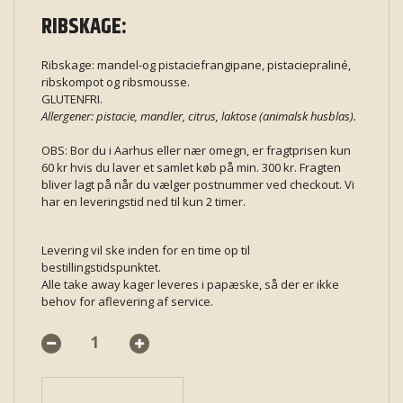
RIBSKAGE:
Ribskage: mandel-og pistaciefrangipane, pistaciepraliné,
ribskompot og ribsmousse.
GLUTENFRI.
Allergener: pistacie, mandler, citrus, laktose (animalsk husblas).
OBS: Bor du i Aarhus eller nær omegn, er fragtprisen kun
60 kr hvis du laver et samlet køb på min. 300 kr. Fragten
bliver lagt på når du vælger postnummer ved checkout. Vi
har en leveringstid ned til kun 2 timer.
Levering vil ske inden for en time op til
bestillingstidspunktet.
Alle take away kager leveres i papæske, så der er ikke
behov for aflevering af service.