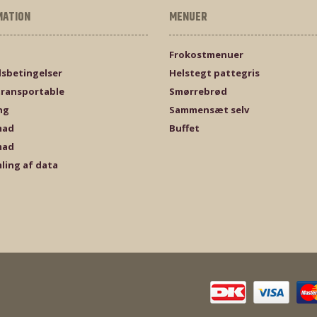
MATION
MENUER
Frokostmenuer
sbetingelser
Helstegt pattegris
transportable
Smørrebrød
ng
Sammensæt selv
mad
Buffet
mad
ling af data