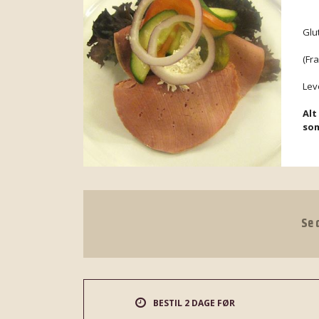
Glu
(Fr
Leve
Alt
som
Se 
BESTIL 2 DAGE FØR