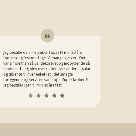
Jeg bestilte den lille pakke Tapas til min 30 års
Jeg kan he
fødselsdag fest med lige så mange gæster.. Det
Michaels m
var simpelthen så vel dekoreret og indbydende så
bestiller h
maden ud.. jeg blev overrasket over at der er salat
og tilbehør til hver enkel ret.. det smagte
forrygende og servicen var i top... Super lækkert!!
Jeg bestiller igen til min 40 års fest!