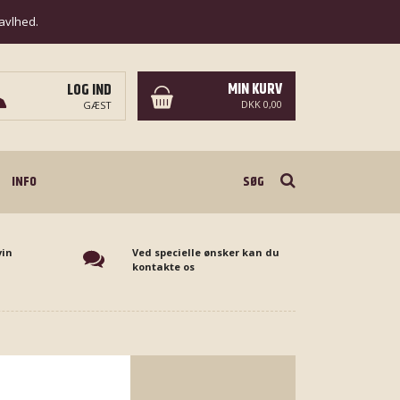
ravlhed.
MIN KURV
LOG IND
DKK 0,00
GÆST
Søg
INFO
vin
Ved specielle ønsker kan du
kontakte os