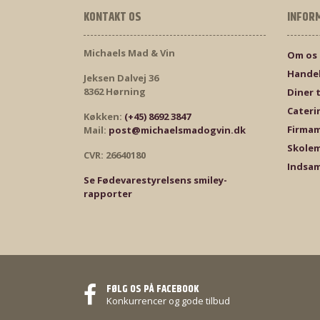
KONTAKT OS
INFOR
Michaels Mad & Vin
Om os
Handel
Jeksen Dalvej 36
8362 Hørning
Diner 
Cateri
Køkken:
(+45) 8692 3847
Firma
Mail:
post@michaelsmadogvin.dk
Skole
CVR: 26640180
Indsam
Se Fødevarestyrelsens smiley-
rapporter
FØLG OS PÅ FACEBOOK
Konkurrencer og gode tilbud