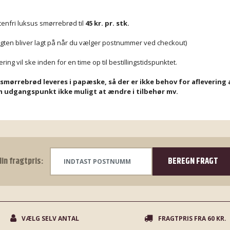
tenfri luksus smørrebrød til
45 kr. pr. stk.
agten bliver lagt på når du vælger postnummer ved checkout)
ring vil ske inden for en time op til bestillingstidspunktet.
 smørrebrød leveres i papæske, så der er ikke behov for aflevering a
 udgangspunkt ikke muligt at ændre i tilbehør mv.
din fragtpris:
BEREGN FRAGT
VÆLG SELV ANTAL
FRAGTPRIS FRA 60 KR.