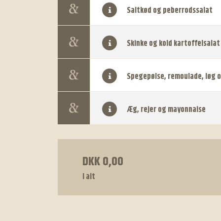
Saltkød og peberrodssalat
Skinke og kold kartoffelsalat
Spegepølse, remoulade, løg 
Æg, rejer og mayonnaise
DKK 0,00
I alt