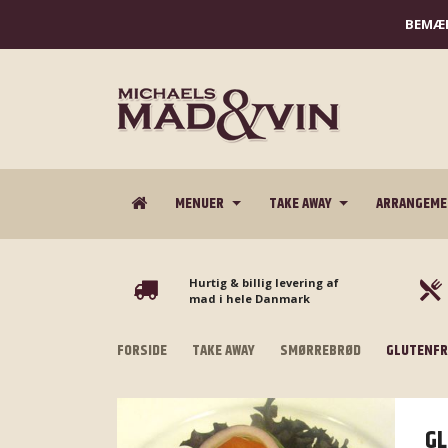
BEMÆR
MENUER
TAKE AWAY
ARRANGEM
Hurtig & billig levering af
mad i hele Danmark
FORSIDE
TAKE AWAY
SMØRREBRØD
GLUTENFR
GL