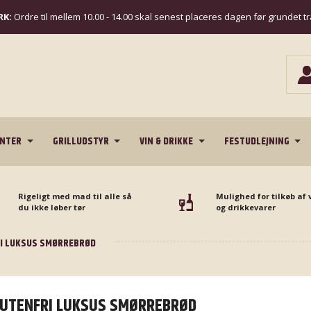
K:
Ordre til mellem 10.00 - 14.00 skal senest placeres dagen før grundet t
ENTER
GRILLUDSTYR
VIN & DRIKKE
FESTUDLEJNING
Rigeligt med mad til alle så
Mulighed for tilkøb af 
du ikke løber tør
og drikkevarer
I LUKSUS SMØRREBRØD
UTENFRI LUKSUS SMØRREBRØD