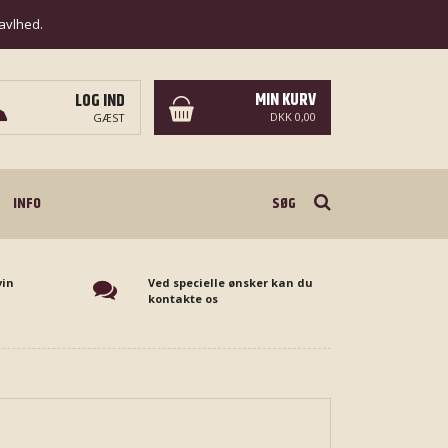
ravlhed.
MIN KURV
LOG IND
DKK 0,00
GÆST
Søg
INFO
vin
Ved specielle ønsker kan du
kontakte os