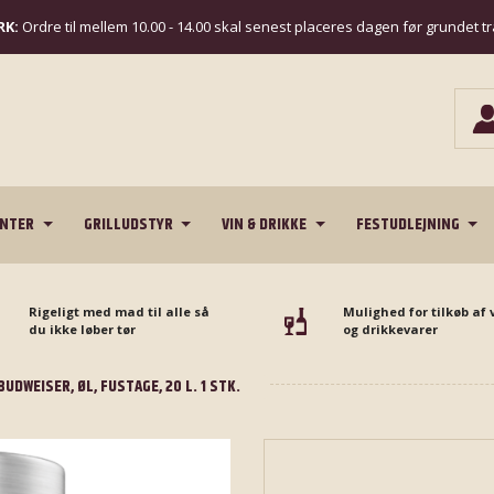
K:
Ordre til mellem 10.00 - 14.00 skal senest placeres dagen før grundet t
ENTER
GRILLUDSTYR
VIN & DRIKKE
FESTUDLEJNING
Rigeligt med mad til alle så
Mulighed for tilkøb af 
du ikke løber tør
og drikkevarer
BUDWEISER, ØL, FUSTAGE, 20 L. 1 STK.