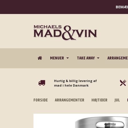
BEMÆR
MENUER
TAKE AWAY
ARRANGEM
Hurtig & billig levering af
mad i hele Danmark
FORSIDE
ARRANGEMENTER
HØJTIDER
JUL