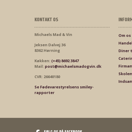
KONTAKT OS
INFOR
Michaels Mad & Vin
Om os
Handel
Jeksen Dalvej 36
8362 Hørning
Diner 
Cateri
Køkken:
(+45) 8692 3847
Firma
Mail:
post@michaelsmadogvin.dk
Skole
CVR: 26640180
Indsam
Se Fødevarestyrelsens smiley-
rapporter
FØLG OS PÅ FACEBOOK