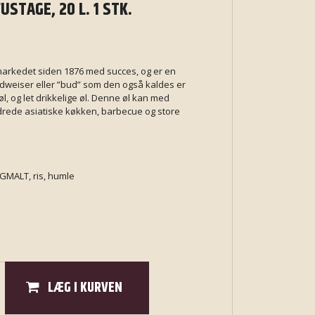
USTAGE, 20 L. 1 STK.
arkedet siden 1876 med succes, og er en
dweiser eller ”bud” som den også kaldes er
, og let drikkelige øl. Denne øl kan med
rydrede asiatiske køkken, barbecue og store
GMALT, ris, humle
LÆG I KURVEN