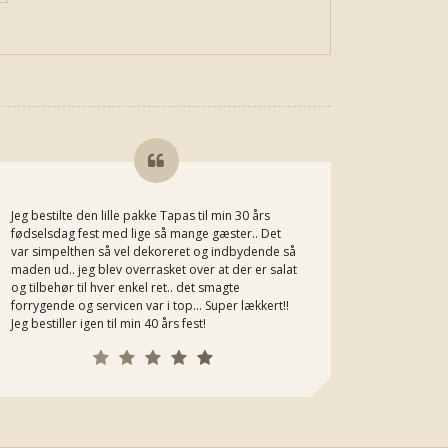
Jeg bestilte den lille pakke Tapas til min 30 års
Jeg kan he
fødselsdag fest med lige så mange gæster.. Det
Michaels m
var simpelthen så vel dekoreret og indbydende så
bestiller h
maden ud.. jeg blev overrasket over at der er salat
og tilbehør til hver enkel ret.. det smagte
forrygende og servicen var i top... Super lækkert!!
Jeg bestiller igen til min 40 års fest!