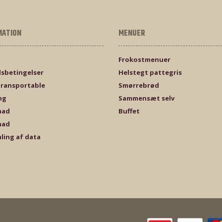
MATION
MENUER
Frokostmenuer
sbetingelser
Helstegt pattegris
transportable
Smørrebrød
ng
Sammensæt selv
mad
Buffet
mad
ling af data