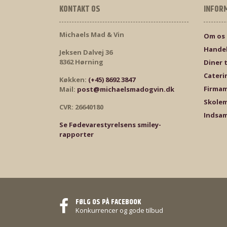
KONTAKT OS
INFOR
Michaels Mad & Vin
Om os
Handel
Jeksen Dalvej 36
8362 Hørning
Diner 
Cateri
Køkken:
(+45) 8692 3847
Firma
Mail:
post@michaelsmadogvin.dk
Skole
CVR: 26640180
Indsam
Se Fødevarestyrelsens smiley-
rapporter
FØLG OS PÅ FACEBOOK
Konkurrencer og gode tilbud