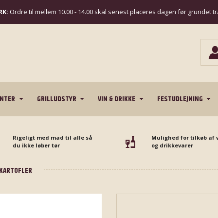
K:
Ordre til mellem 10.00 - 14.00 skal senest placeres dagen før grundet t
ENTER
GRILLUDSTYR
VIN & DRIKKE
FESTUDLEJNING
Rigeligt med mad til alle så
Mulighed for tilkøb af 
du ikke løber tør
og drikkevarer
 KARTOFLER