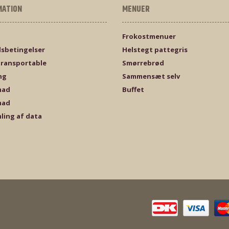
MATION
MENUER
Frokostmenuer
sbetingelser
Helstegt pattegris
transportable
Smørrebrød
ng
Sammensæt selv
mad
Buffet
mad
ling af data