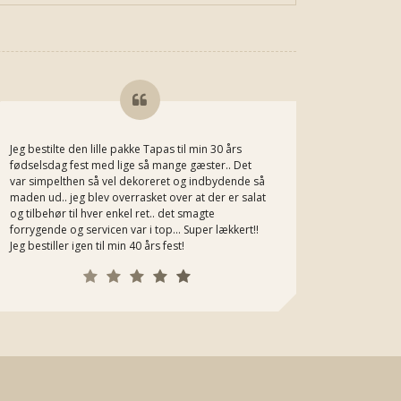
Jeg bestilte den lille pakke Tapas til min 30 års
Jeg kan he
fødselsdag fest med lige så mange gæster.. Det
Michaels m
var simpelthen så vel dekoreret og indbydende så
bestiller h
maden ud.. jeg blev overrasket over at der er salat
og tilbehør til hver enkel ret.. det smagte
forrygende og servicen var i top... Super lækkert!!
Jeg bestiller igen til min 40 års fest!