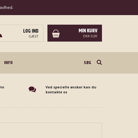
ravlhed.
MIN KURV
LOG IND
DKK 0,00
GÆST
Søg
INFO
vin
Ved specielle ønsker kan du
kontakte os