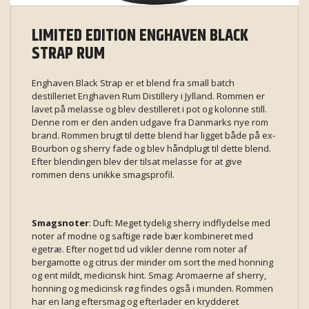
LIMITED EDITION ENGHAVEN BLACK
STRAP RUM
Enghaven Black Strap er et blend fra small batch
destilleriet Enghaven Rum Distillery i Jylland. Rommen er
lavet på melasse og blev destilleret i pot og kolonne still.
Denne rom er den anden udgave fra Danmarks nye rom
brand. Rommen brugt til dette blend har ligget både på ex-
Bourbon og sherry fade og blev håndplugt til dette blend.
Efter blendingen blev der tilsat melasse for at give
rommen dens unikke smagsprofil.
Smagsnoter
: Duft: Meget tydelig sherry indflydelse med
noter af modne og saftige røde bær kombineret med
egetræ. Efter noget tid ud vikler denne rom noter af
bergamotte og citrus der minder om sort the med honning
og ent mildt, medicinsk hint. Smag: Aromaerne af sherry,
honning og medicinsk røg findes også i munden. Rommen
har en lang eftersmag og efterlader en krydderet