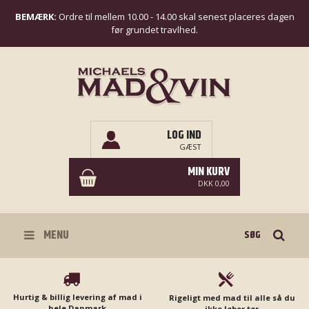
BEMÆRK:
Ordre til mellem 10.00 - 14.00 skal senest placeres dagen
før grundet travlhed.
LOG IND
GÆST
MIN KURV
DKK 0,00
Søg
MENU
Hurtig & billig levering af mad i
Rigeligt med mad til alle så du
hele Danmark
ikke løber tør