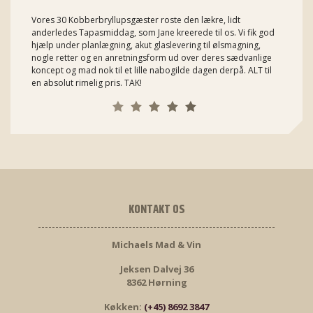
Vores 30 Kobberbryllupsgæster roste den lækre, lidt
anderledes Tapasmiddag, som Jane kreerede til os. Vi fik god
hjælp under planlægning, akut glaslevering til ølsmagning,
nogle retter og en anretningsform ud over deres sædvanlige
koncept og mad nok til et lille nabogilde dagen derpå. ALT til
en absolut rimelig pris. TAK!
KONTAKT OS
Michaels Mad & Vin
Jeksen Dalvej 36
8362 Hørning
Køkken:
(+45) 8692 3847