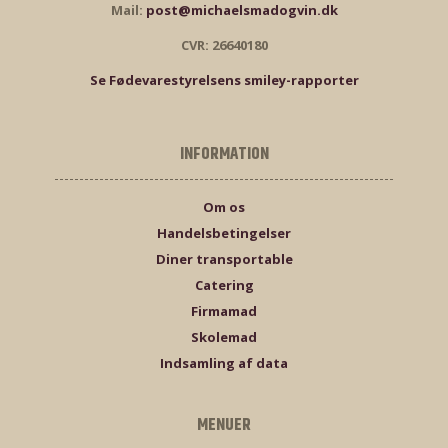
Mail:
post@michaelsmadogvin.dk
CVR: 26640180
Se Fødevarestyrelsens smiley-rapporter
INFORMATION
Om os
Handelsbetingelser
Diner transportable
Catering
Firmamad
Skolemad
Indsamling af data
MENUER