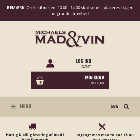
BEMÆRK:
Ordre til mellem 10.00 - 14.00 skal senest placeres dagen
før grundet travlhed.
LOG IND
GÆST
MIN KURV
DKK 0,00
Søg
MENU
Hurtig & billig levering af mad i
Rigeligt med mad til alle så du
hele Danmark
ikke løber tør