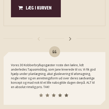
LÆG I KURVEN
Vores 30 Kobberbryllupsgæster roste den lækre, lidt
anderledes Tapasmiddag, som Jane kreerede til os. Vi fik god
hjælp under planlægning, akut glaslevering til ølsmagning,
nogle retter og en anretningsform ud over deres sædvanlige
koncept og mad nok til et lille nabogilde dagen derpå. ALT til
en absolut rimelig pris. TAK!