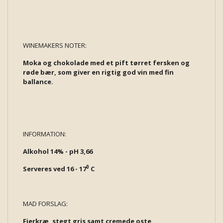
WINEMAKERS NOTER:
Moka og chokolade med et pift tørret fersken og
røde bær, som giver en rigtig god vin med fin
ballance.
INFORMATION:
Alkohol 14% - pH 3,66
0
Serveres ved 16 - 17
C
MAD FORSLAG:
Fjerkræ, stegt gris samt cremede oste