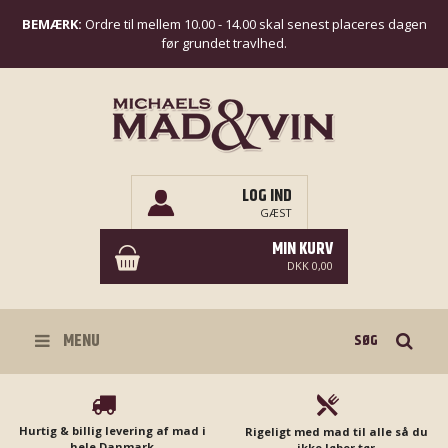
BEMÆRK:
Ordre til mellem 10.00 - 14.00 skal senest placeres dagen
før grundet travlhed.
LOG IND
GÆST
MIN KURV
DKK 0,00
Søg
MENU
Hurtig & billig levering af mad i
Rigeligt med mad til alle så du
hele Danmark
ikke løber tør