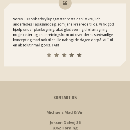
Vores 30 Kobberbryllupsgæster roste den lækre, lidt
anderledes Tapasmiddag, som Jane kreerede til os. Vi fik god
hjælp under planlægning, akut glaslevering til ølsmagning,
nogle retter og en anretningsform ud over deres sædvanlige
koncept og mad nok til et lille nabogilde dagen derpå. ALT til
en absolut rimelig pris. TAK!
KONTAKT OS
Michaels Mad & Vin
Jeksen Dalvej 36
8362 Hørning