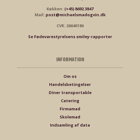
Køkken:
(+45) 8692 3847
Mail:
post@michaelsmadogvin.dk
CVR: 26640180
Se Fødevarestyrelsens smiley-rapporter
INFORMATION
Om os
Handelsbetingelser
Diner transportable
Catering
Firmamad
Skolemad
Indsamling af data