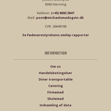
8362 Hørning
Køkken:
(+45) 8692 3847
Mail:
post@michaelsmadogvin.dk
CVR: 26640180
Se Fødevarestyrelsens smiley-rapporter
INFORMATION
Om os
Handelsbetingelser
Diner transportable
Catering
Firmamad
Skolemad
Indsamling af data