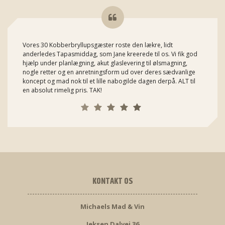
Vores 30 Kobberbryllupsgæster roste den lækre, lidt
anderledes Tapasmiddag, som Jane kreerede til os. Vi fik god
hjælp under planlægning, akut glaslevering til ølsmagning,
nogle retter og en anretningsform ud over deres sædvanlige
koncept og mad nok til et lille nabogilde dagen derpå. ALT til
en absolut rimelig pris. TAK!
KONTAKT OS
Michaels Mad & Vin
Jeksen Dalvej 36