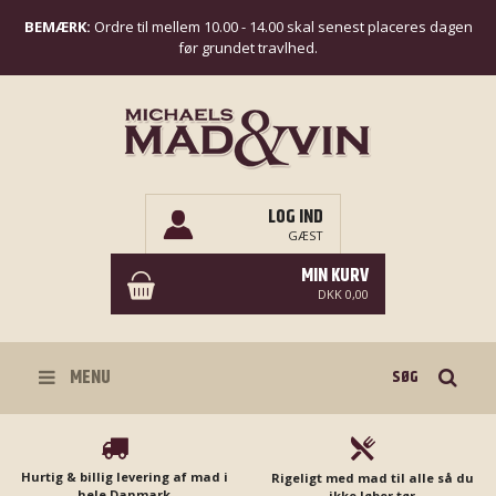
BEMÆRK:
Ordre til mellem 10.00 - 14.00 skal senest placeres dagen
før grundet travlhed.
LOG IND
GÆST
MIN KURV
DKK 0,00
Søg
MENU
Hurtig & billig levering af mad i
Rigeligt med mad til alle så du
hele Danmark
ikke løber tør