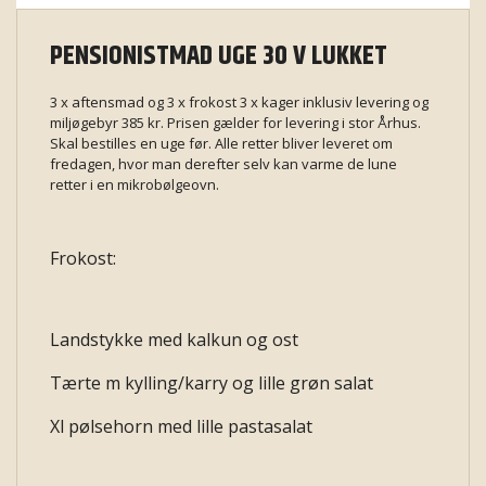
PENSIONISTMAD UGE 30 V LUKKET
3 x aftensmad og 3 x frokost 3 x kager inklusiv levering og
miljøgebyr 385 kr. Prisen gælder for levering i stor Århus.
Skal bestilles en uge før. Alle retter bliver leveret om
fredagen, hvor man derefter selv kan varme de lune
retter i en mikrobølgeovn.
Frokost:
Landstykke med kalkun og ost
Tærte m kylling/karry og lille grøn salat
Xl pølsehorn med lille pastasalat