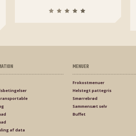
MATION
MENUER
Frokostmenuer
sbetingelser
Helstegt pattegris
transportable
Smørrebrød
ng
Sammensæt selv
mad
Buffet
mad
ling af data