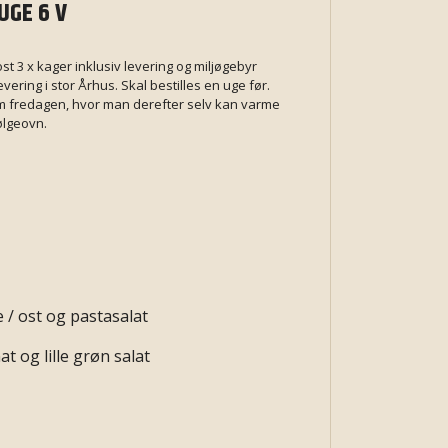
UGE 6 V
st 3 x kager inklusiv levering og miljøgebyr
evering i stor Århus. Skal bestilles en uge før.
t om fredagen, hvor man derefter selv kan varme
ølgeovn.
 / ost og pastasalat
t og lille grøn salat