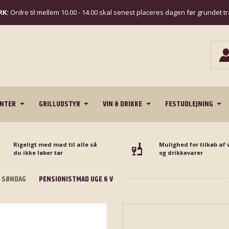
K:
Ordre til mellem 10.00 - 14.00 skal senest placeres dagen før grundet t
ENTER
GRILLUDSTYR
VIN & DRIKKE
FESTUDLEJNING
Rigeligt med mad til alle så
Mulighed for tilkøb af 
du ikke løber tør
og drikkevarer
L SØNDAG
PENSIONISTMAD UGE 6 V