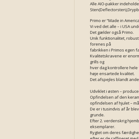
Alle AIO-pakker indeholder 
Sten(Deflectorsten),Dryp
Primo er “Made in America” 
Vi ved det alle – i USA un
Det gælder også Primo.
Unik funktionalitet, robus
forenes på
fabrikken i Primos egen fa
Kvalitetskravene er enor
grills og
hver dag kontrollere hele
høje ensartede kvalitet.
Det afspejles blandt andet
Udviklet i østen – produce
Opfindelsen af den kerami
opfindelsen af hjulet – m
De er i tusindvis af år bl
grunde.
Efter 2. verdenskrig hjem
eksemplarer.
Rygtet om deres færdighe
efter er de raffineret me