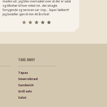
maden ud.. jeg blev overrasket over at der er salat
og tilbehør til hver enkel ret.. det smagte
forrygende og servicen var i top... Super lækkert!!
Jeg bestiller igen til min 40 års fest!
TAKE AWAY
Tapas
Smørrebrød
Sandwich
Grill selv
Salat