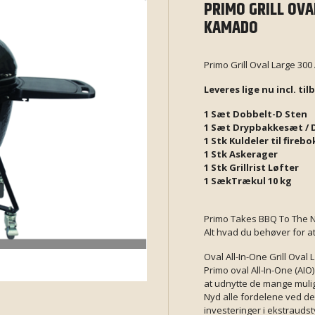
PRIMO GRILL OVA
KAMADO
Primo Grill Oval Large 30
Leveres lige nu incl. t
1 Sæt Dobbelt-D Sten
1 Sæt Drypbakkesæt / 
1 Stk Kuldeler til fireb
1 Stk Askerager
1 Stk Grillrist Løfter
1 SækTrækul 10 kg
Primo Takes BBQ To The N
Alt hvad du behøver for at
Oval All-In-One Grill Oval 
Primo oval All-In-One (AIO) 
at udnytte de mange mulig
Nyd alle fordelene ved de
investeringer i ekstraudst