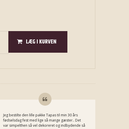
LÆG I KURVEN
Jeg bestilte den lille pakke Tapas til min 30 års
Jeg kan he
fødselsdag fest med lige så mange gæster.. Det
Michaels m
var simpelthen så vel dekoreret og indbydende så
bestiller h