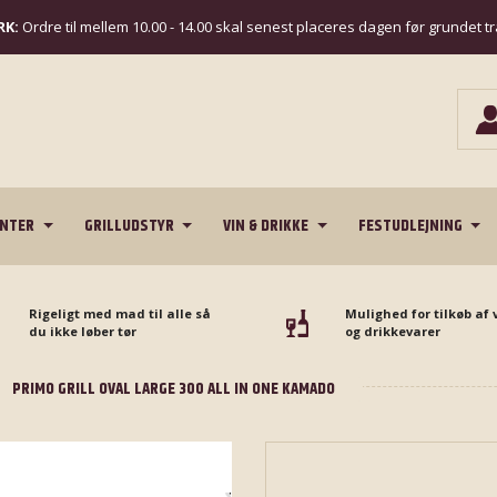
K:
Ordre til mellem 10.00 - 14.00 skal senest placeres dagen før grundet t
ENTER
GRILLUDSTYR
VIN & DRIKKE
FESTUDLEJNING
Rigeligt med mad til alle så
Mulighed for tilkøb af 
du ikke løber tør
og drikkevarer
PRIMO GRILL OVAL LARGE 300 ALL IN ONE KAMADO