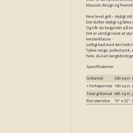
klassisk design og fremsti
Next level grill – dejligt ol
Det dufter dejligt og føles
Og når du begynder på ma
Det er utroligt nemt at sty
mesterklasse -
saftigt kød med den helt r
Tykke stege, pulled pork, 
hele, du kan langtidssteg
Specifikationer
Grillareal
300 sq in.
+ Forhøjerriste
190 sq in.
Total grillareal
495 sq in.
Rist størrelse
15" x 22"