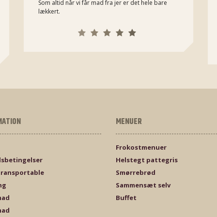
Som altid når vi får mad fra jer er det hele bare
lækkert.
MATION
MENUER
Frokostmenuer
sbetingelser
Helstegt pattegris
transportable
Smørrebrød
ng
Sammensæt selv
mad
Buffet
mad