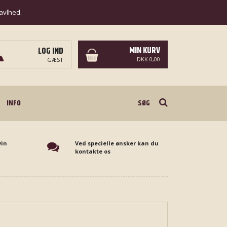
ravlhed.
MIN KURV
LOG IND
DKK 0,00
GÆST
Søg
INFO
vin
Ved specielle ønsker kan du
kontakte os