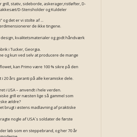
grill, stativ, sideborde, askerager,ristløfter, D-
bakkesæt/D-Stensholder og Kuldeler
og det er vi stolte af ...
derdimensionerer de ikke tingene.
t design, kvalitetsmaterialer og godt håndværk
brik i Tucker, Georgia.
me og kun ved selv at producere de mange
 flowet, kan Primo være 100 % sikre på den
 i 20 års garanti på alle keramiske dele.
ret i USA – anvendt i hele verden.
ske grill er næsten lige så gammel som
åske ældre?
evet brugt i østens madlavning af praktiske
bragte nogle af USA´s soldater de første
der løb som en steppebrand, og her 70 år
d moderne,