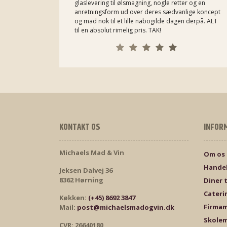
glaslevering til ølsmagning, nogle retter og en
anretningsform ud over deres sædvanlige koncept
og mad nok til et lille nabogilde dagen derpå. ALT
til en absolut rimelig pris. TAK!
KONTAKT OS
INFOR
Michaels Mad & Vin
Om os
Handel
Jeksen Dalvej 36
8362 Hørning
Diner 
Cateri
Køkken:
(+45) 8692 3847
Firma
Mail:
post@michaelsmadogvin.dk
Skole
CVR: 26640180