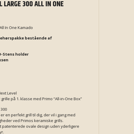
L LARGE 300 ALL IN ONE
0 All In One Kamado
ilbehørspakke bestående af
D-Stens holder
oksen
ext Level
 grille på 1. klasse med Primo “All-in-One Box”
L 300
er en perfekt grill til dig, der vil i gang med
heder ved Primos keramiske grills.
t patenterede ovale design uden yderligere
yr.