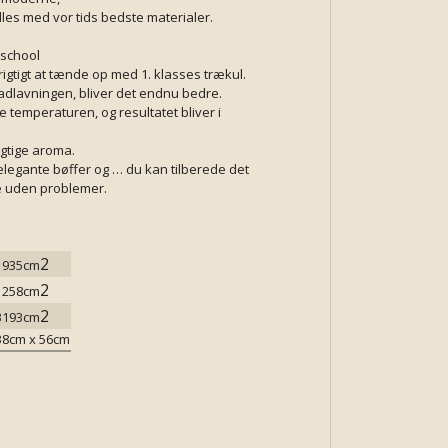
lles med vor tids bedste materialer.
d school
 rigtigt at tænde op med 1. klasses trækul.
dlavningen, bliver det endnu bedre.
re temperaturen, og resultatet bliver i
igtige aroma.
elegante bøffer og … du kan tilberede det
e uden problemer.
2
1935cm
2
1258cm
2
3193cm
38cm x 56cm