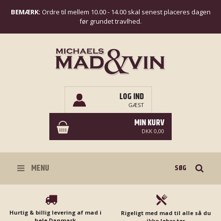
BEMÆRK:
Ordre til mellem 10.00 - 14.00 skal senest placeres dagen
før grundet travlhed.
LOG IND
GÆST
MIN KURV
DKK 0,00
Søg
MENU
Hurtig & billig levering af mad i
Rigeligt med mad til alle så du
hele Danmark
ikke løber tør