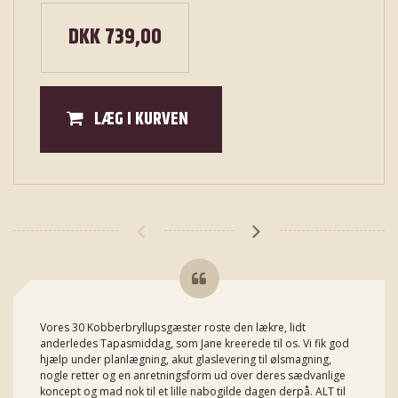
DKK 739,00
LÆG I KURVEN
Vores 30 Kobberbryllupsgæster roste den lækre, lidt
anderledes Tapasmiddag, som Jane kreerede til os. Vi fik god
hjælp under planlægning, akut glaslevering til ølsmagning,
nogle retter og en anretningsform ud over deres sædvanlige
koncept og mad nok til et lille nabogilde dagen derpå. ALT til