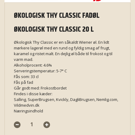
ØKOLOGISK THY CLASSIC FADØL
ØKOLOGISK THY CLASSIC 20 L
Økologisk Thy Classic er en såkaldt Wiener øl. En lidt
mørkere lagerøl med en rund og fyldig smag af frugt,
karamel og ristet malt. En dejlig øl både til frokost og til
varm mad.
Alkoholprocent: 4.6%
Serveringstemperatur: 5-7° C
Fås som: 33 cl
Fås på fad
Går godt med: Frokostbordet
Findes i disse kæder:
Salling, SuperBrugsen, Kvickly, DagliBrugsen, Nemlig.com,
Vildmedvin.dk
Næringsindhold