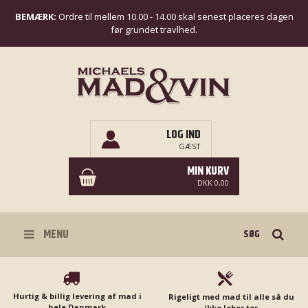
BEMÆRK:
Ordre til mellem 10.00 - 14.00 skal senest placeres dagen
før grundet travlhed.
LOG IND
GÆST
MIN KURV
DKK 0,00
Søg
MENU
Hurtig & billig levering af mad i
Rigeligt med mad til alle så du
hele Danmark
ikke løber tør