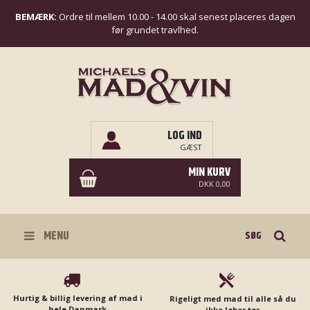
BEMÆRK:
Ordre til mellem 10.00 - 14.00 skal senest placeres dagen
før grundet travlhed.
LOG IND
GÆST
MIN KURV
DKK 0,00
Søg
MENU
Hurtig & billig levering af mad i
Rigeligt med mad til alle så du
hele Danmark
ikke løber tør