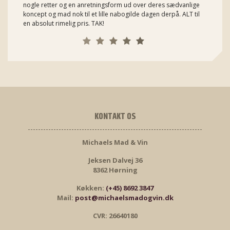
nogle retter og en anretningsform ud over deres sædvanlige
koncept og mad nok til et lille nabogilde dagen derpå. ALT til
en absolut rimelig pris. TAK!
KONTAKT OS
Michaels Mad & Vin
Jeksen Dalvej 36
8362 Hørning
Køkken:
(+45) 8692 3847
Mail:
post@michaelsmadogvin.dk
CVR: 26640180