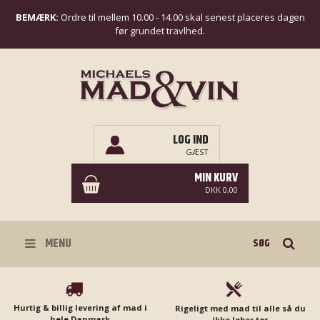
BEMÆRK:
Ordre til mellem 10.00 - 14.00 skal senest placeres dagen
før grundet travlhed.
LOG IND
GÆST
MIN KURV
DKK 0,00
Søg
MENU
Hurtig & billig levering af mad i
Rigeligt med mad til alle så du
hele Danmark
ikke løber tør