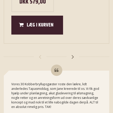
DKK 579,00
LÆG I KURVEN
Vores 30 Kobberbryllupsgæster roste den lækre, lidt
anderledes Tapasmiddag, som Jane kreerede til os. Vi fik god
hjælp under planlægning, akut glaslevering til ølsmagning,
nogle retter og en anretningsform ud over deres sædvanlige
koncept og mad nok til et lille nabogilde dagen derpå. ALT til
en absolut rimelig pris. TAK!