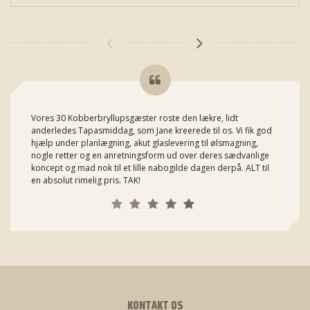
Vores 30 Kobberbryllupsgæster roste den lækre, lidt
anderledes Tapasmiddag, som Jane kreerede til os. Vi fik god
hjælp under planlægning, akut glaslevering til ølsmagning,
nogle retter og en anretningsform ud over deres sædvanlige
koncept og mad nok til et lille nabogilde dagen derpå. ALT til
en absolut rimelig pris. TAK!
KONTAKT OS