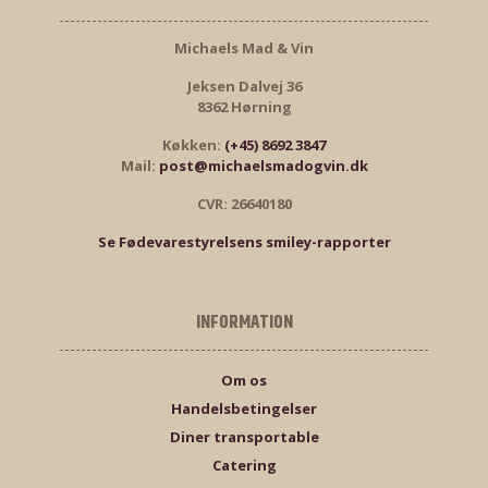
Michaels Mad & Vin
Jeksen Dalvej 36
8362 Hørning
Køkken:
(+45) 8692 3847
Mail:
post@michaelsmadogvin.dk
CVR: 26640180
Se Fødevarestyrelsens smiley-rapporter
INFORMATION
Om os
Handelsbetingelser
Diner transportable
Catering