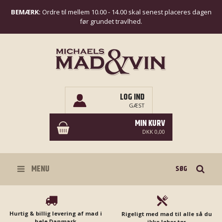
BEMÆRK:
Ordre til mellem 10.00 - 14.00 skal senest placeres dagen
før grundet travlhed.
LOG IND
GÆST
MIN KURV
DKK 0,00
Søg
MENU
Hurtig & billig levering af mad i
Rigeligt med mad til alle så du
hele Danmark
ikke løber tør