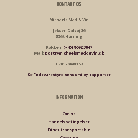
KONTAKT OS
Michaels Mad & Vin
Jeksen Dalvej 36
8362 Hørning
Køkken:
(+45) 8692 3847
Mail:
post@michaelsmadogvin.dk
CVR: 26640180
Se Fødevarestyrelsens smiley-rapporter
INFORMATION
Om os
Handelsbetingelser
Diner transportable
Catering