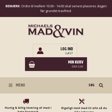
BEMÆRK:
Ordre til mellem 10.00 - 14.00 skal senest placeres dagen
før grundet travlhed.
LOG IND
GÆST
MIN KURV
DKK 0,00
Søg
MENU
Hurtig & billig levering af mad i
Rigeligt med mad til alle så du
hele Danmark
ikke løber tør