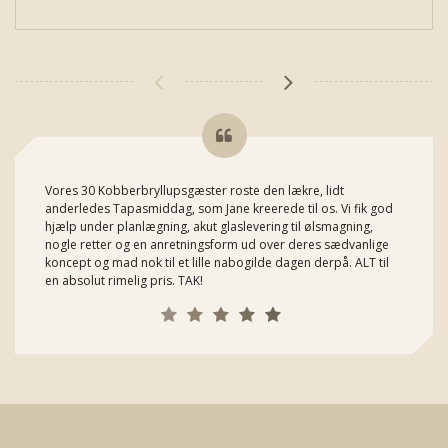
Vores 30 Kobberbryllupsgæster roste den lækre, lidt
anderledes Tapasmiddag, som Jane kreerede til os. Vi fik god
hjælp under planlægning, akut glaslevering til ølsmagning,
nogle retter og en anretningsform ud over deres sædvanlige
koncept og mad nok til et lille nabogilde dagen derpå. ALT til
en absolut rimelig pris. TAK!