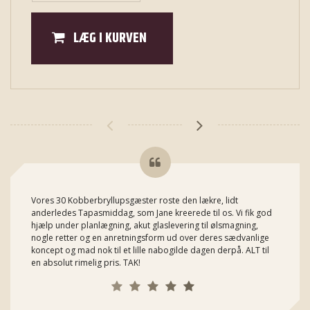
LÆG I KURVEN
Vores 30 Kobberbryllupsgæster roste den lækre, lidt
anderledes Tapasmiddag, som Jane kreerede til os. Vi fik god
hjælp under planlægning, akut glaslevering til ølsmagning,
nogle retter og en anretningsform ud over deres sædvanlige
koncept og mad nok til et lille nabogilde dagen derpå. ALT til
en absolut rimelig pris. TAK!