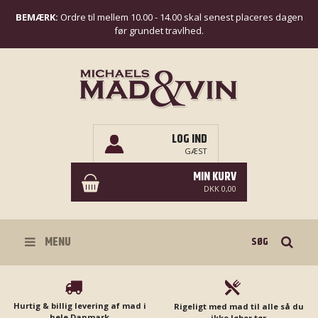
BEMÆRK:
Ordre til mellem 10.00 - 14.00 skal senest placeres dagen
før grundet travlhed.
LOG IND
GÆST
MIN KURV
DKK 0,00
Søg
MENU
Hurtig & billig levering af mad i
Rigeligt med mad til alle så du
hele Danmark
ikke løber tør