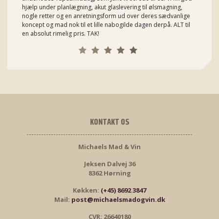
hjælp under planlægning, akut glaslevering til ølsmagning,
nogle retter og en anretningsform ud over deres sædvanlige
koncept og mad nok til et lille nabogilde dagen derpå. ALT til
en absolut rimelig pris. TAK!
KONTAKT OS
Michaels Mad & Vin
Jeksen Dalvej 36
8362 Hørning
Køkken:
(+45) 8692 3847
Mail:
post@michaelsmadogvin.dk
CVR: 26640180