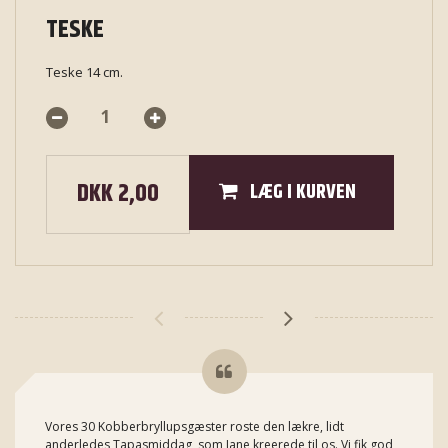
TESKE
Teske 14 cm.
DKK 2,00
LÆG I KURVEN
Vores 30 Kobberbryllupsgæster roste den lækre, lidt
anderledes Tapasmiddag, som Jane kreerede til os. Vi fik god