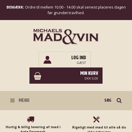
BEMÆRK:
Ordre til mellem 10.00 - 14.00 skal senest placeres dagen
før grundet travlhed.
LOG IND
GÆST
MIN KURV
DKK 0,00
Søg
MENU
Hurtig & billig levering af mad i
Rigeligt med mad til alle så du
hele Danmark
ikke løber tør