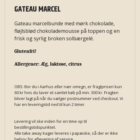
GATEAU MARCEL
Gateau marcelbunde med mørk chokolade,
fløjlsblød chokolademousse på toppen og en
frisk og syrlig broken solbærgelé.
Glutenfri!
Allergener: Æg, laktose, citrus
OBS: Bor du i Aarhus eller nær omegn, er fragtprisen kun
60 kr hvis du laver et samlet køb på min. 300 kr. Fragten
bliver lagt på når du vælger postnummer ved checkout. Vi
har en leveringstid ned til kun 2 timer.
Levering vil ske inden for en time op til
bestillingstidspunktet.
Alle take away kager leveres i papæske, så der er ikke
behov for aflevering af service.