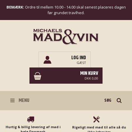
BEMÆRK:
Ordre til mellem 10.00 - 14.00 skal senest placeres dagen
før grundet travlhed.
LOG IND
GÆST
MIN KURV
DKK 0,00
Søg
MENU
Hurtig & billig levering af mad i
Rigeligt med mad til alle så du
hele Danmark
ikke løber tør