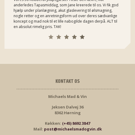
anderledes Tapasmiddag, som Jane kreerede til os. Vi fik god
hjælp under planlægning, akut glaslevering til ølsmagning,
nogle retter og en anretningsform ud over deres sædvanlige
koncept og mad nok til et lille nabogilde dagen derpå. ALT til
en absolut rimelig pris. TAK!
KONTAKT OS
Michaels Mad & Vin
Jeksen Dalvej 36
8362 Hørning
Køkken:
(+45) 8692 3847
Mail:
post@michaelsmadogvin.dk