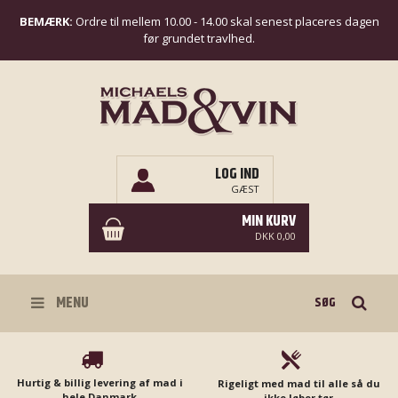
BEMÆRK:
Ordre til mellem 10.00 - 14.00 skal senest placeres dagen
før grundet travlhed.
LOG IND
GÆST
MIN KURV
DKK 0,00
Søg
MENU
Hurtig & billig levering af mad i
Rigeligt med mad til alle så du
hele Danmark
ikke løber tør