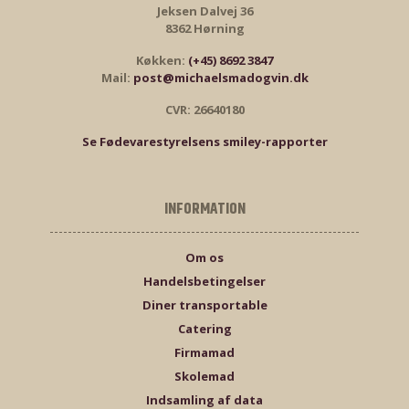
Jeksen Dalvej 36
8362 Hørning
Køkken:
(+45) 8692 3847
Mail:
post@michaelsmadogvin.dk
CVR: 26640180
Se Fødevarestyrelsens smiley-rapporter
INFORMATION
Om os
Handelsbetingelser
Diner transportable
Catering
Firmamad
Skolemad
Indsamling af data